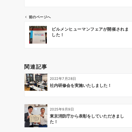
前のページへ
投
ビルメンヒューマンフェアが開催されま
稿
した！
ナ
ビ
ゲ
ー
関連記事
シ
ョ
2022年7月28日
ン
社内研修会を実施いたしました！
2025年9月9日
東京消防庁から表彰をしていただきまし
た！